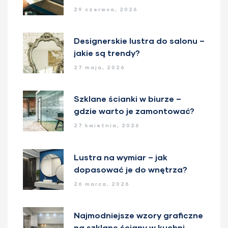
wymiar?
29 czerwca, 2026
Designerskie lustra do salonu –
jakie są trendy?
27 maja, 2026
Szklane ścianki w biurze –
gdzie warto je zamontować?
27 kwietnia, 2026
Lustra na wymiar – jak
dopasować je do wnętrza?
26 marca, 2026
Najmodniejsze wzory graficzne
na szklane ściany w kuchni