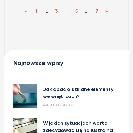
1
…
3
4
5
…
7
Najnowsze wpisy
Jak dbać o szklane elementy
we wnętrzach?
22 lipca, 2026
W jakich sytuacjach warto
zdecydować się na lustra na