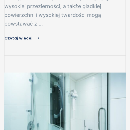
wysokiej przezierności, a także gładkiej
powierzchni i wysokiej twardości mogą
powstawać z …
nowe
Czytaj więcej
e
r