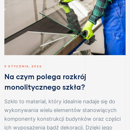
va
RUK)
 szkło
9 STYCZNIA, 2024
Na czym polega rozkrój
monolitycznego szkła?
ymiar
Szkło to materiał, który idealnie nadaje się do
wykonywania wielu elementów stanowiących
komponenty konstrukcji budynków oraz części
kła
ich wyposażenia bądź dekoracji. Dzięki jego