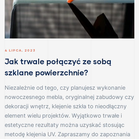
4 LIPCA, 2023
Jak trwale połączyć ze sobą
szklane powierzchnie?
Niezależnie od tego, czy planujesz wykonanie
nowoczesnego mebla, oryginalnej zabudowy czy
dekoracji wnętrz, klejenie szkła to nieodłączny
element wielu projektów. Wyjątkowo trwałe i
estetyczne rezultaty można uzyskać stosując
metodę klejenia UV. Zapraszamy do zapoznania