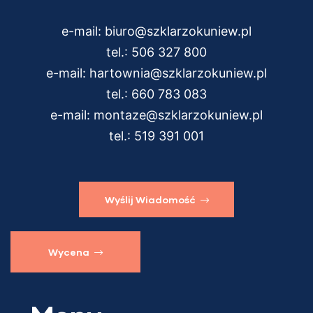
e-mail:
biuro@szklarzokuniew.pl
tel.:
506 327 800
e-mail:
hartownia@szklarzokuniew.pl
tel.:
660 783 083
e-mail:
montaze@szklarzokuniew.pl
tel.:
519 391 001
Wyślij Wiadomość
Wycena