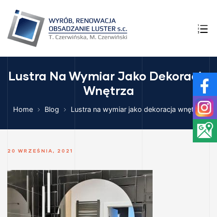
NI –
YMIAR
A
Lustra Na Wymiar Jako Dekoracja
Wnętrza
ego i
HNI
Home
Blog
Lustra na wymiar jako dekoracja wnętrza
E SZKŁA
20 WRZEŚNIA, 2021
ęcia w