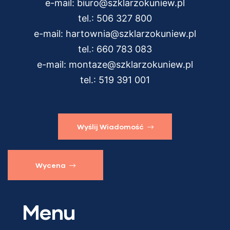
e-mail:
biuro@szklarzokuniew.pl
tel.:
506 327 800
e-mail:
hartownia@szklarzokuniew.pl
tel.:
660 783 083
e-mail:
montaze@szklarzokuniew.pl
tel.:
519 391 001
Wyślij Wiadomość
Wycena
Menu