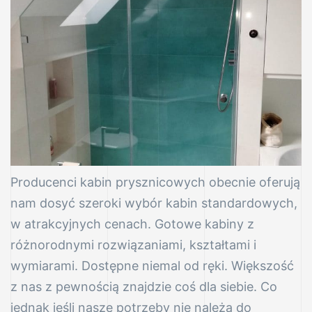
va
RUK)
 szkło
Producenci kabin prysznicowych obecnie oferują
nam dosyć szeroki wybór kabin standardowych,
w atrakcyjnych cenach. Gotowe kabiny z
ymiar
różnorodnymi rozwiązaniami, kształtami i
wymiarami. Dostępne niemal od ręki. Większość
kła
z nas z pewnością znajdzie coś dla siebie. Co
jednak jeśli nasze potrzeby nie należą do