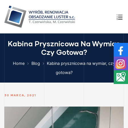
NI –
YMIAR
A
Kabina Prysznicowa Na Wymiar,
Czy Gotowa?
ego i
HNI
Home
Blog
Kabina prysznicowa na wymiar, czy
E SZKŁA
gotowa?
30 MARCA, 2021
ęcia w