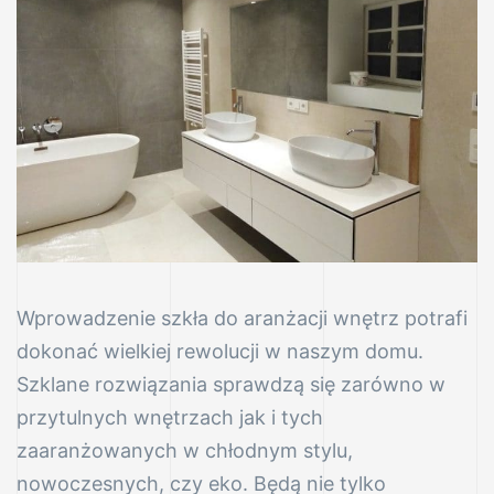
va
RUK)
 szkło
Wprowadzenie szkła do aranżacji wnętrz potrafi
dokonać wielkiej rewolucji w naszym domu.
ymiar
Szklane rozwiązania sprawdzą się zarówno w
przytulnych wnętrzach jak i tych
zaaranżowanych w chłodnym stylu,
kła
nowoczesnych, czy eko. Będą nie tylko