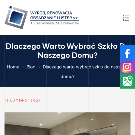
NI –
YMIAR
A
Dlaczego Warto Wybrać Szkło Do
Naszego Domu?
ego i
HNI
Home
Blog
Dlaczego warto wybrać szkło do naszego
E SZKŁA
domu?
12 LUTEGO, 2021
ęcia w