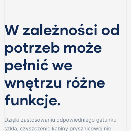
W zależności od
potrzeb może
nych
awanów
pełnić we
owanego
wnętrzu różne
funkcje.
nych
Dzięki zastosowaniu odpowiedniego gatunku
szkła, czyszczenie kabiny prysznicowej nie