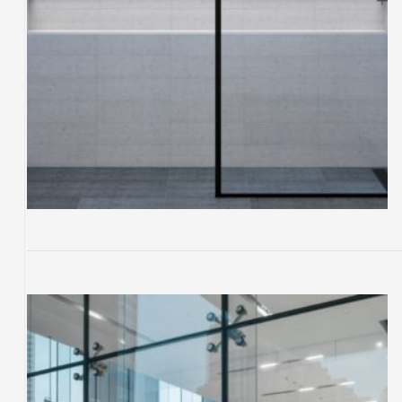
nych
awanów
owanego
nych