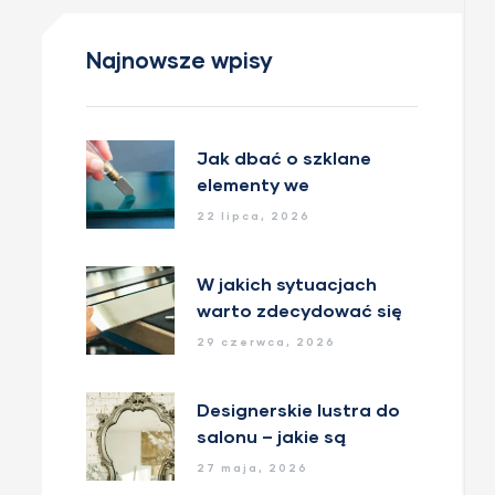
Najnowsze wpisy
Jak dbać o szklane
elementy we
wnętrzach?
22 lipca, 2026
W jakich sytuacjach
warto zdecydować się
na lustra na wymiar?
29 czerwca, 2026
Designerskie lustra do
salonu – jakie są
trendy?
27 maja, 2026