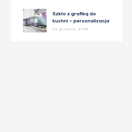
Szkło z grafiką do
kuchni – personalizacja
i unikalny styl
24 grudnia, 2025