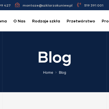
99 427
montaze@szklarzokuniew.pl
519 391 001
wna
O Nas
Rodzaje szkła
Przetwórstwo
Pro
Blog
Home
Blog