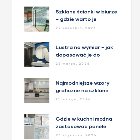
Szklane ścianki w biurze
– gdzie warto je
zamontować?
27 kwietnia, 2026
Lustra na wymiar – jak
dopasować je do
wnętrza?
26 marca, 2026
Najmodniejsze wzory
graficzne na szklane
ściany w kuchni
13 lutego, 2026
Gdzie w kuchni można
zastosować panele
szklane?
26 stycznia, 2026