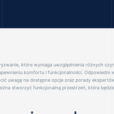
o wyzwanie, które wymaga uwzględnienia różnych cz
pewnieniu komfortu i funkcjonalności. Odpowiedni w
cić uwagę na dostępne opcje oraz porady ekspertów, 
żna stworzyć funkcjonalną przestrzeń, która będzie