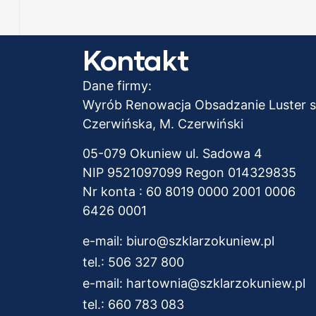
–
Kontakt
Dane firmy:
Wyrób Renowacja Obsadzanie Luster s.
Czerwińska, M. Czerwiński
05-079 Okuniew ul. Sadowa 4
NIP 9521097099 Regon 014329835
Nr konta : 60 8019 0000 2001 0006
6426 0001
e-mail:
biuro@szklarzokuniew.pl
tel.:
506 327 800
e-mail:
hartownia@szklarzokuniew.pl
tel.:
660 783 083