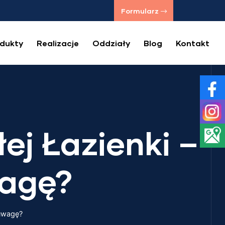
Formularz
dukty
Realizacje
Oddziały
Blog
Kontakt
ej Łazienki –
agę?
 uwagę?