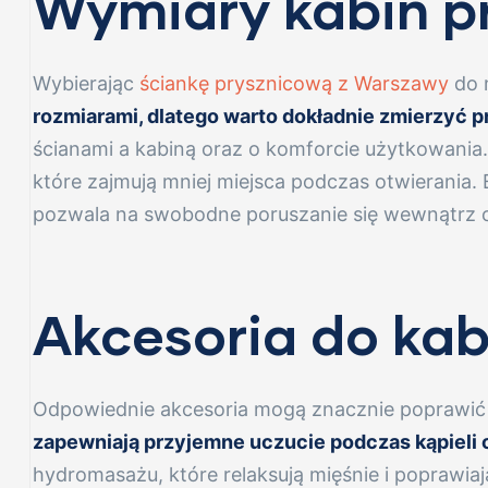
Wymiary kabin p
Wybierając
ściankę prysznicową z Warszawy
do m
nowe
rozmiarami, dlatego warto dokładnie zmierzyć p
ścianami a kabiną oraz o komforcie użytkowania
które zajmują mniej miejsca podczas otwierania.
pozwala na swobodne poruszanie się wewnątrz o
e
Akcesoria do ka
Odpowiednie akcesoria mogą znacznie poprawić 
zapewniają przyjemne uczucie podczas kąpieli
r
hydromasażu, które relaksują mięśnie i poprawia