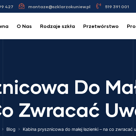
99 427
montaze@szklarzokuniew.pl
519 391 001
wna
O Nas
Rodzaje szkła
Przetwórstwo
Pro
nicowa Do Mał
Co Zwracać Uw
Blog
Kabina prysznicowa do małej łazienki – na co zwracać