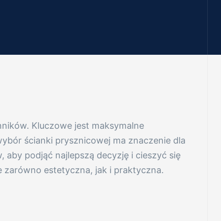
ynników. Kluczowe jest maksymalne
ybór ścianki prysznicowej ma znaczenie dla
aby podjąć najlepszą decyzję i cieszyć się
 zarówno estetyczna, jak i praktyczna.