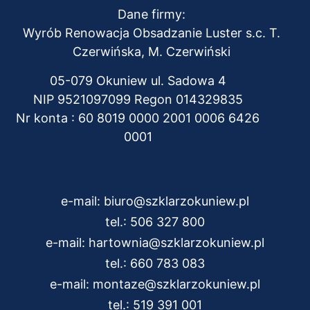
Dane firmy:
Wyrób Renowacja Obsadzanie Luster s.c. T.
Czerwińska, M. Czerwiński
05-079 Okuniew ul. Sadowa 4
NIP 9521097099 Regon 014329835
Nr konta : 60 8019 0000 2001 0006 6426
0001
e-mail:
biuro@szklarzokuniew.pl
tel.:
506 327 800
e-mail:
hartownia@szklarzokuniew.pl
tel.:
660 783 083
e-mail:
montaze@szklarzokuniew.pl
tel.:
519 391 001