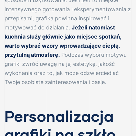
sposobem użytkowania. Jeśli jest to miejsce
intensywnego gotowania i eksperymentowania z
przepisami, grafika powinna inspirować i
motywować do działania.
Jeżeli natomiast
nowe
kuchnia służy głównie jako miejsce spotkań,
warto wybrać wzory wprowadzające ciepłą,
przytulną atmosferę.
Podczas wyboru motywu
grafiki zwróć uwagę na jej estetykę, jakość
wykonania oraz to, jak może odzwierciedlać
e
Twoje osobiste zainteresowania i pasje.
Personalizacja
grafiki na szkło
r