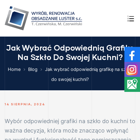
NI –
YMIAR
A
Jak Wybrać Odpowiednią Grafikę
Na Szkło Do Swojej Kuchni?
ego i
HNI
Home
Blog
Jak wybrać odpowiednią grafikę na szkło
E SZKŁA
do swojej kuchni?
14 SIERPNIA, 2024
ęcia w
Wybór odpowiedniej grafiki na szkło do kuchni to
ważna decyzja, która może znacząco wpłynąć
na wygląd i funkcjonalność tego pomieszczenia.